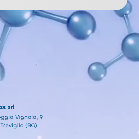
x srl
oggia Vignola, 9
Treviglio (BG)