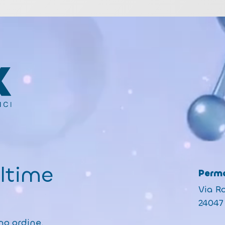
ultime
Perma
Via R
24047 
mo ordine.