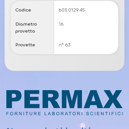
o
li
Codice
603.0129.45
c
y
Diametro
16
provetta
Provette
n° 63