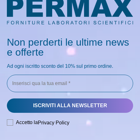
P
o
li
c
y
Non perderti le ultime news
e offerte
Ad ogni iscritto sconto del 10% sul primo ordine.
Accetto la
Privacy Policy