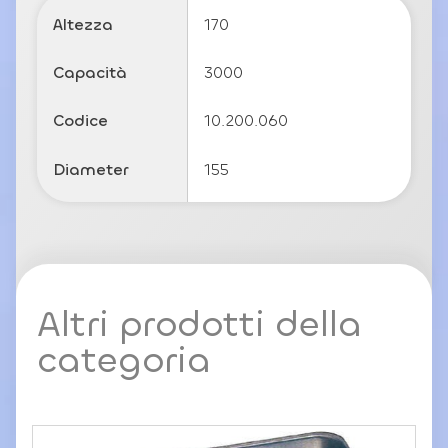
li
Altezza
170
c
y
Capacità
3000
Codice
10.200.060
Diameter
155
Altri prodotti della
categoria