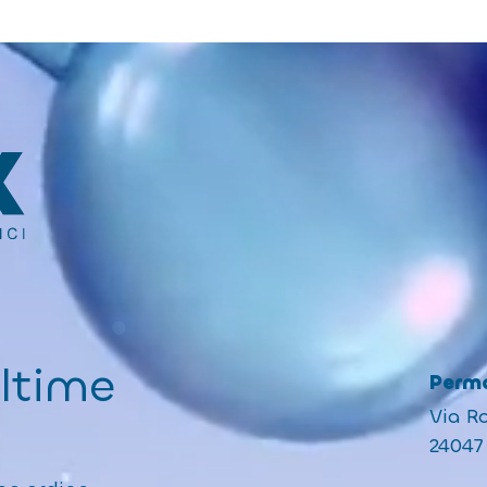
ultime
Perma
Via R
24047 