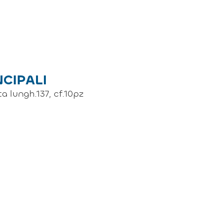
NCIPALI
a lungh.137, cf.10pz