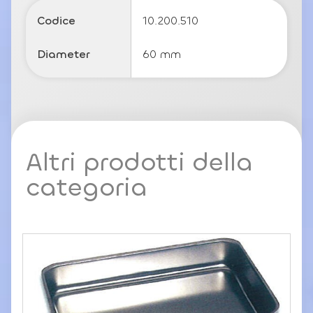
o
li
Codice
10.200.510
c
y
Diameter
60 mm
Altri prodotti della
categoria