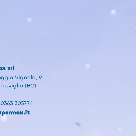
x srl
oggia Vignola, 9
Treviglio (BG)
 0363 305774
@permax.it