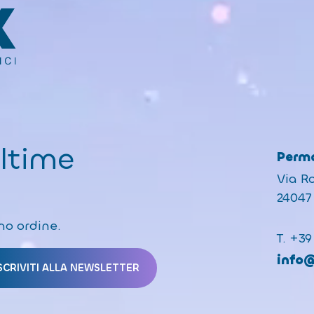
ultime
Perma
Via R
24047 
mo ordine.
T.
+39
info