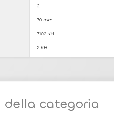
2
70 mm
7102 KH
2 KH
i della categoria