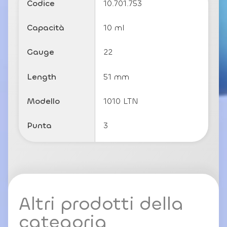
Codice
10.701.753
c
y
Capacità
10 ml
Gauge
22
Length
51 mm
Modello
1010 LTN
Punta
3
Altri prodotti della
categoria