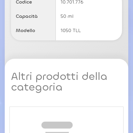
Codice
10.701.776
c
y
Capacità
50 ml
Modello
1050 TLL
Altri prodotti della
categoria