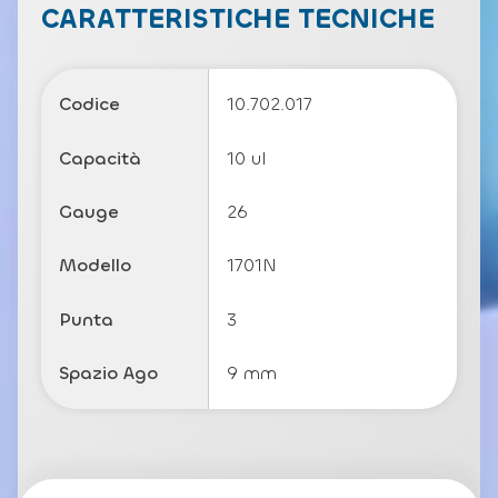
c
CARATTERISTICHE TECNICHE
y
P
o
li
Codice
10.702.017
c
y
Capacità
10 ul
Gauge
26
Modello
1701N
Punta
3
Spazio Ago
9 mm