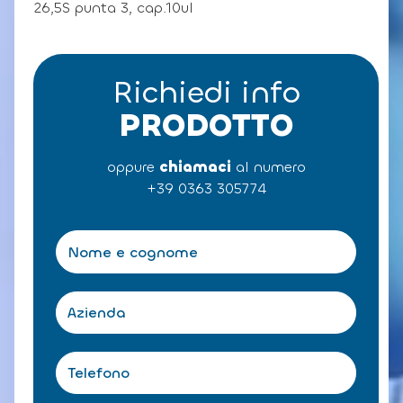
26,5S punta 3, cap.10ul
Richiedi info
PRODOTTO
oppure
chiamaci
al numero
+39 0363 305774
N
o
m
e
A
e
z
c
i
o
e
T
g
n
e
n
d
l
o