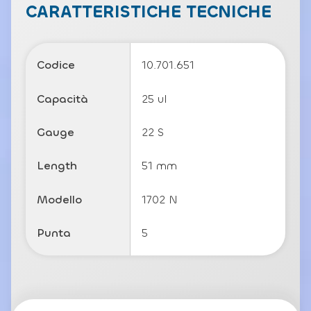
c
CARATTERISTICHE TECNICHE
y
P
o
li
Codice
10.701.651
c
y
Capacità
25 ul
Gauge
22 S
Length
51 mm
Modello
1702 N
Punta
5