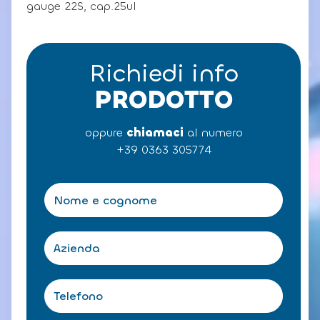
gauge 22S, cap.25ul
Richiedi info
PRODOTTO
oppure
chiamaci
al numero
+39 0363 305774
N
o
m
e
A
e
z
c
i
o
e
T
g
n
e
n
d
l
o