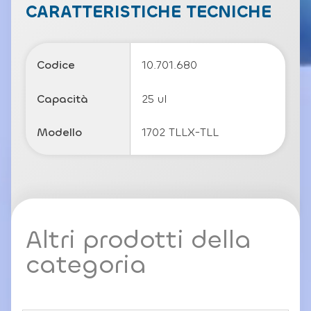
c
CARATTERISTICHE TECNICHE
y
P
o
li
Codice
10.701.680
c
y
Capacità
25 ul
Modello
1702 TLLX-TLL
Altri prodotti della
categoria