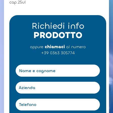
cap.25ul
Richiedi info
PRODOTTO
oppure
chiamaci
al numero
+39 0363 305774
N
o
m
e
A
e
z
c
i
o
e
T
g
n
e
n
d
l
o