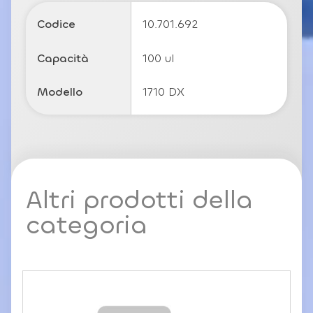
o
li
Codice
10.701.692
c
y
Capacità
100 ul
Modello
1710 DX
Altri prodotti della
categoria