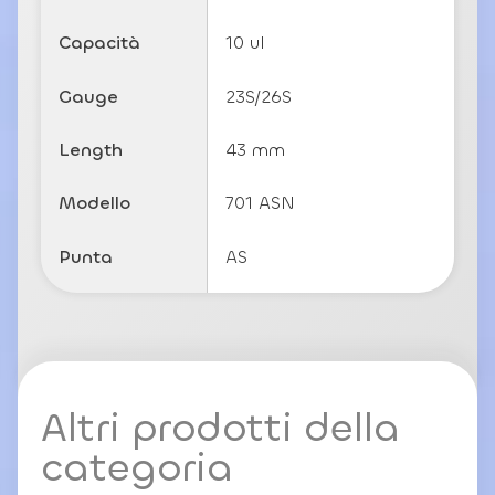
c
y
Capacità
10 ul
Gauge
23S/26S
Length
43 mm
Modello
701 ASN
Punta
AS
Altri prodotti della
categoria