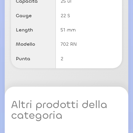
Capacità
25 ul
Gauge
22 S
Length
51 mm
Modello
702 RN
Punta
2
Altri prodotti della
categoria