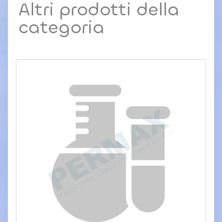
c
Altri prodotti della
y
categoria
P
o
li
c
y