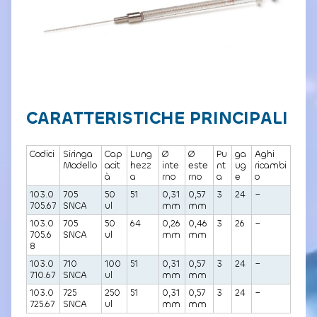
CARATTERISTICHE PRINCIPALI
Codici
Siringa
Cap
Lung
Ø
Ø
Pu
ga
Aghi
Modello
acit
hezz
inte
este
nt
ug
ricambi
à
a
rno
rno
a
e
o
103.0
705
50
51
0,31
0,57
3
24
–
705.67
SNCA
ul
mm
mm
103.0
705
50
64
0,26
0,46
3
26
–
705.6
SNCA
ul
mm
mm
8
103.0
710
100
51
0,31
0,57
3
24
–
710.67
SNCA
ul
mm
mm
103.0
725
250
51
0,31
0,57
3
24
–
725.67
SNCA
ul
mm
mm