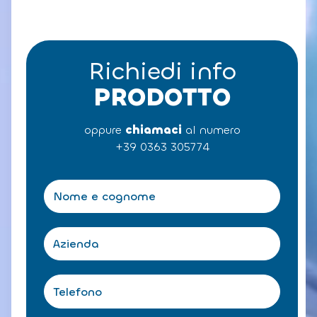
Richiedi info
PRODOTTO
oppure
chiamaci
al numero
+39 0363 305774
N
o
m
e
A
e
z
c
i
o
e
T
g
n
e
n
d
l
o