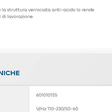
 e la struttura verniciata anti-acido lo rende
i di lavorazione.
NICHE
601010155
V/Hz 110-230/50-60