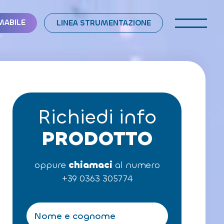
MABILE
LINEA STRUMENTAZIONE
Richiedi info
PRODOTTO
oppure
chiamaci
al numero
+39 0363 305774
N
o