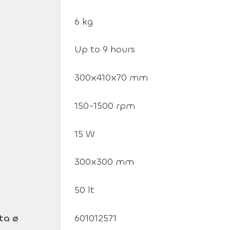
6 kg
Up to 9 hours
300x410x70 mm
150-1500 rpm
15 W
300x300 mm
50 lt
ta ø
601012571