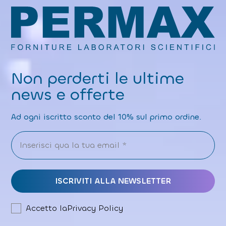
y
P
o
li
c
y
Non perderti le ultime
news e offerte
Ad ogni iscritto sconto del 10% sul primo ordine.
Accetto la
Privacy Policy