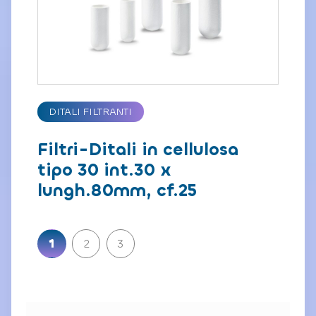
DITALI FILTRANTI
Filtri-Ditali in cellulosa
tipo 30 int.30 x
lungh.80mm, cf.25
Paginazione
1
2
3
degli
articoli