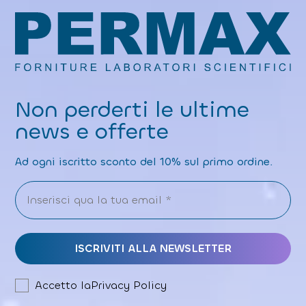
y
P
o
li
c
y
Non perderti le ultime
news e offerte
Ad ogni iscritto sconto del 10% sul primo ordine.
Accetto la
Privacy Policy