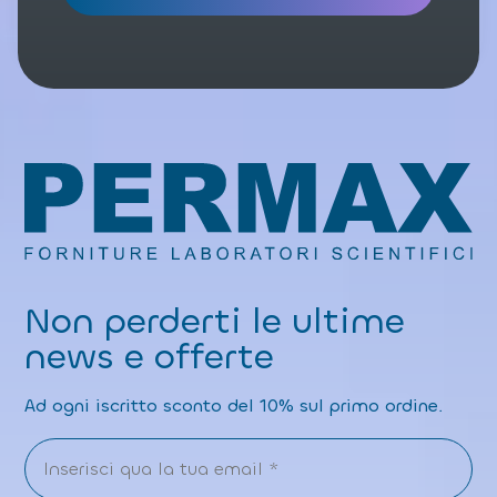
l
a
P
ri
v
a
c
y
P
o
li
c
y
Non perderti le ultime
news e offerte
Ad ogni iscritto sconto del 10% sul primo ordine.