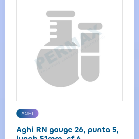
AGHI
Aghi RN gauge 26, punta 5,
lungh.51mm, cf.6