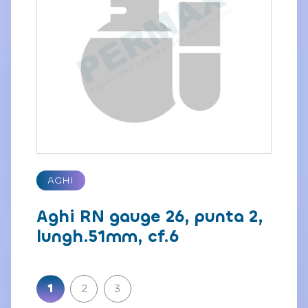
AGHI
Aghi RN gauge 26, punta 2,
lungh.51mm, cf.6
Paginazione
1
2
3