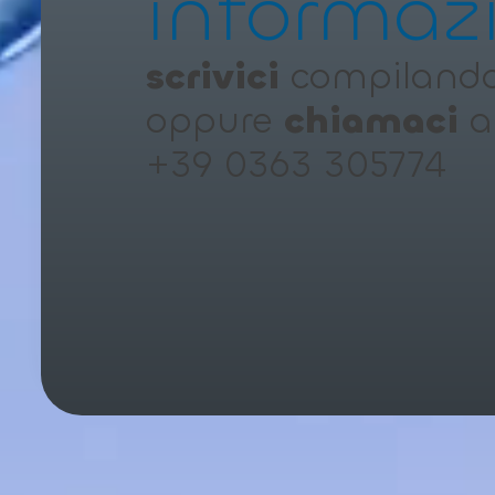
informaz
scrivici
compilando 
oppure
chiamaci
a
+39 0363 305774