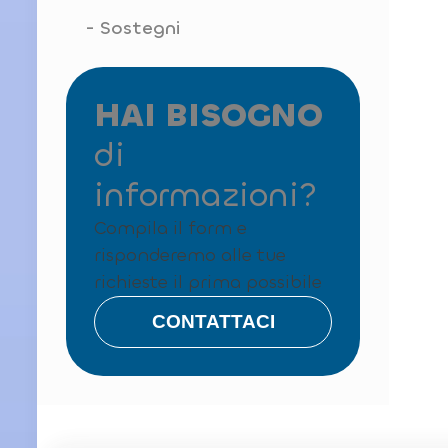
Sostegni
HAI BISOGNO
di
informazioni?
Compila il form e
risponderemo alle tue
richieste il prima possibile
CONTATTACI