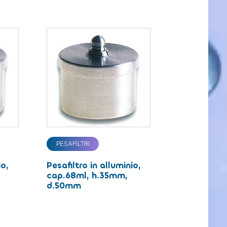
PESAFILTRI
io,
Pesafiltro in alluminio,
,
cap.68ml, h.35mm,
d.50mm