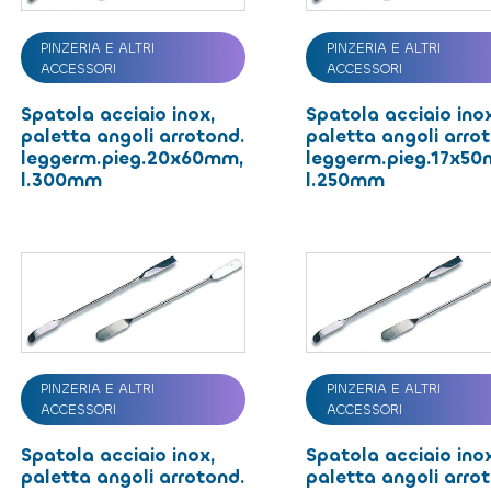
PINZERIA E ALTRI
PINZERIA E ALTRI
ACCESSORI
ACCESSORI
Spatola acciaio inox,
Spatola acciaio ino
paletta angoli arrotond.
paletta angoli arro
leggerm.pieg.20x60mm,
leggerm.pieg.17x5
l.300mm
l.250mm
PINZERIA E ALTRI
PINZERIA E ALTRI
ACCESSORI
ACCESSORI
Spatola acciaio inox,
Spatola acciaio ino
paletta angoli arrotond.
paletta angoli arro