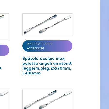
PINZERIA E ALTRI
ACCESSORI
Spatola acciaio inox,
paletta angoli arrotond.
a
leggerm.pieg.25x70mm,
l.400mm