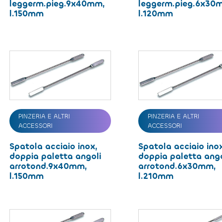
leggerm.pieg.9x40mm,
leggerm.pieg.6x30
l.150mm
l.120mm
PINZERIA E ALTRI
PINZERIA E ALTRI
ACCESSORI
ACCESSORI
Spatola acciaio inox,
Spatola acciaio ino
doppia paletta angoli
doppia paletta ango
arrotond.9x40mm,
arrotond.6x30mm,
l.150mm
l.210mm