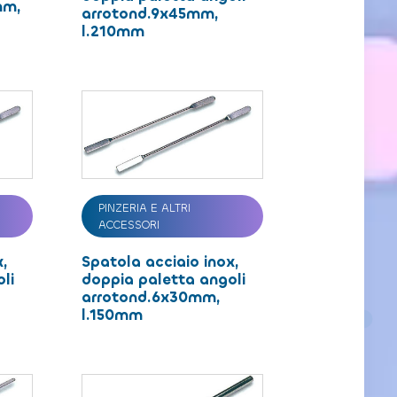
mm,
arrotond.9x45mm,
l.210mm
PINZERIA E ALTRI
ACCESSORI
x,
Spatola acciaio inox,
li
doppia paletta angoli
arrotond.6x30mm,
l.150mm