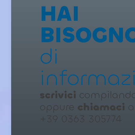
HAI
BISOGN
di
informaz
scrivici
compilando 
oppure
chiamaci
a
+39 0363 305774