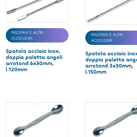
PINZERIA E ALTRI
PINZERIA E ALTRI
ACCESSORI
ACCESSORI
Spatola acciaio inox,
Spatola acciaio ino
doppia paletta angoli
doppia paletta ango
arrotond.6x30mm,
arrotond.3x30mm,
l.120mm
l.150mm