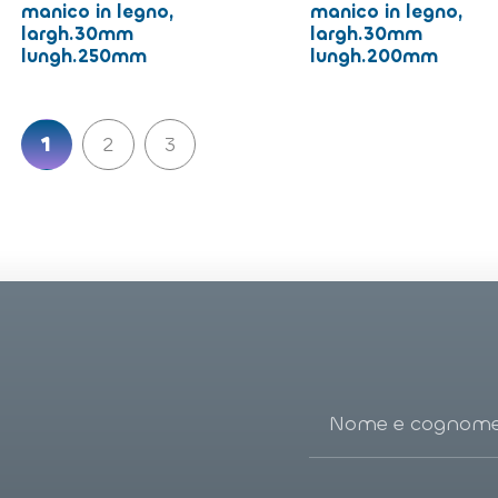
manico in legno,
manico in legno,
largh.30mm
largh.30mm
lungh.250mm
lungh.200mm
Paginazione
1
2
3
degli
articoli
N
o
m
e
e
A