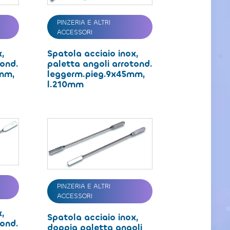
PINZERIA E ALTRI
ACCESSORI
x,
Spatola acciaio inox,
tond.
paletta angoli arrotond.
0mm,
leggerm.pieg.9x45mm,
l.210mm
PINZERIA E ALTRI
ACCESSORI
x,
Spatola acciaio inox,
tond.
doppia paletta angoli