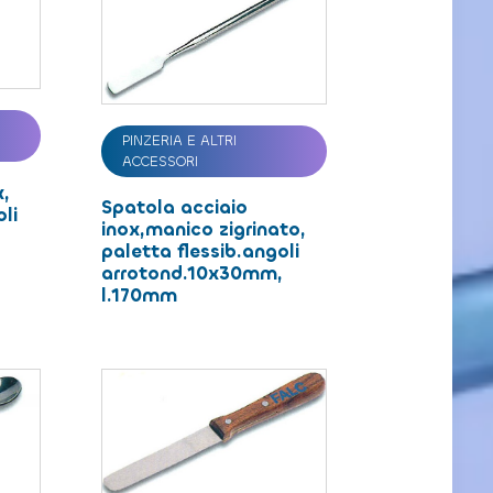
PINZERIA E ALTRI
ACCESSORI
x,
Spatola acciaio
li
inox,manico zigrinato,
paletta flessib.angoli
arrotond.10x30mm,
l.170mm