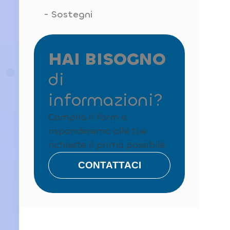
Sostegni
HAI BISOGNO
di
informazioni?
Compila il form e
risponderemo alle tue
richieste il prima possibile
CONTATTACI