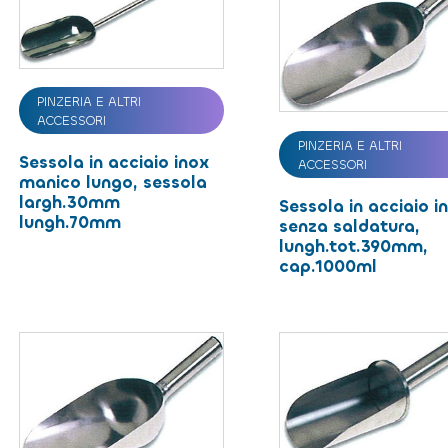
PINZERIA E ALTRI
ACCESSORI
PINZERIA E ALTRI
Sessola in acciaio inox
ACCESSORI
manico lungo, sessola
largh.30mm
Sessola in acciaio i
lungh.70mm
senza saldatura,
lungh.tot.390mm,
cap.1000ml