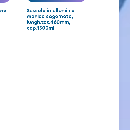
Sessola in alluminio
nox
manico sagomato,
lungh.tot.460mm,
cap.1500ml