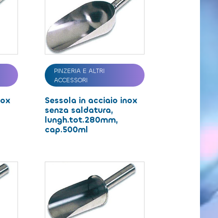
PINZERIA E ALTRI
ACCESSORI
nox
Sessola in acciaio inox
senza saldatura,
lungh.tot.280mm,
cap.500ml