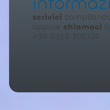
informaz
scrivici
compilando 
oppure
chiamaci
a
+39 0363 305774