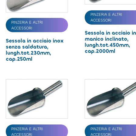
PINZERIA E ALTRI
ACCESSORI
PINZERIA E ALTRI
ACCESSORI
Sessola in acciaio i
manico inclinato,
Sessola in acciaio inox
lungh.tot.450mm,
senza saldatura,
cap.2000ml
lungh.tot.230mm,
cap.250ml
PINZERIA E ALTRI
PINZERIA E ALTRI
ACCESSORI
ACCESSORI