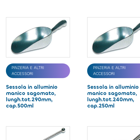
PINZERIA E ALTRI
PINZERIA E ALTRI
ACCESSORI
ACCESSORI
Sessola in alluminio
Sessola in alluminio
manico sagomato,
manico sagomato,
lungh.tot.290mm,
lungh.tot.240mm,
cap.500ml
cap.250ml