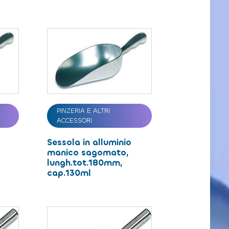
PINZERIA E ALTRI
ACCESSORI
Sessola in alluminio
manico sagomato,
lungh.tot.180mm,
cap.130ml