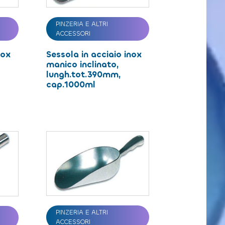
PINZERIA E ALTRI
ACCESSORI
nox
Sessola in acciaio inox
manico inclinato,
lungh.tot.390mm,
cap.1000ml
PINZERIA E ALTRI
ACCESSORI