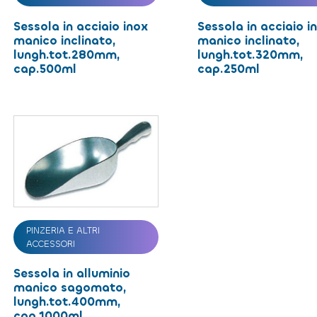
Sessola in acciaio inox
Sessola in acciaio i
manico inclinato,
manico inclinato,
lungh.tot.280mm,
lungh.tot.320mm,
cap.500ml
cap.250ml
PINZERIA E ALTRI
ACCESSORI
Sessola in alluminio
manico sagomato,
lungh.tot.400mm,
cap.1000ml