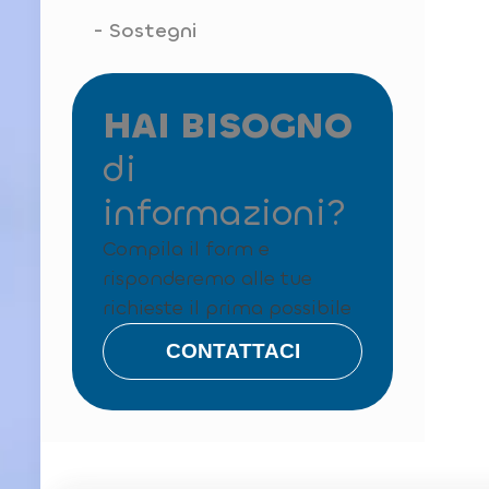
Sostegni
HAI BISOGNO
di
informazioni?
Compila il form e
risponderemo alle tue
richieste il prima possibile
CONTATTACI