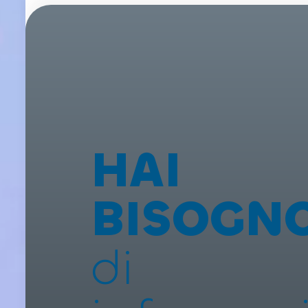
HAI
BISOGN
di